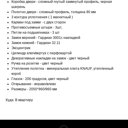
Коробка двери - сложный гнутый замкнутый профиль, черная
шагрень
Полотно двери - сложный профиль, толщина 90 мм
3 контура уплотнения ( 1 магнитный )
Карман под замки - с двух сторон
Противосъемные штыри - 3шт,
Петли на подшипниках - 3 шт
Замок верхний - Гардиан 3001с накладкой
Замок нижний - Гардиан 32.11
Эксцентрик
Цилиндр ключ/вертух с перфокартой
Декоративные накладки на замок - цвет черный
Ручка на розетке - цвет черный
Утепление полотна - минеральная плита KNAUF, утепленный
короб
Глазок - 200 градусов, цвет черный
Открывание - вправо/влево
Размеры - 2050*860/960 мм
Куда: В квартиру