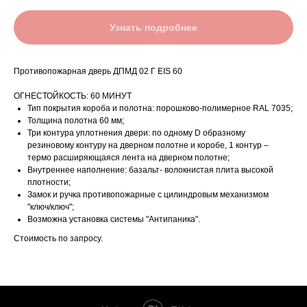
Узнать подробнее
Противопожарная дверь ДПМД 02 Г EIS 60
ОГНЕСТОЙКОСТЬ: 60 МИНУТ
Тип покрытия короба и полотна: порошково-полимерное RAL 7035;
Толщина полотна 60 мм;
Три контура уплотнения двери: по одному D образному
резиновому контуру на дверном полотне и коробе, 1 контур –
термо расширяющаяся лента на дверном полотне;
Внутреннее наполнение: базальт- волокнистая плита высокой
плотности;
Замок и ручка противопожарные с цилиндровым механизмом
"ключ/ключ";
Возможна установка системы "Антипаника".
Стоимость по запросу.